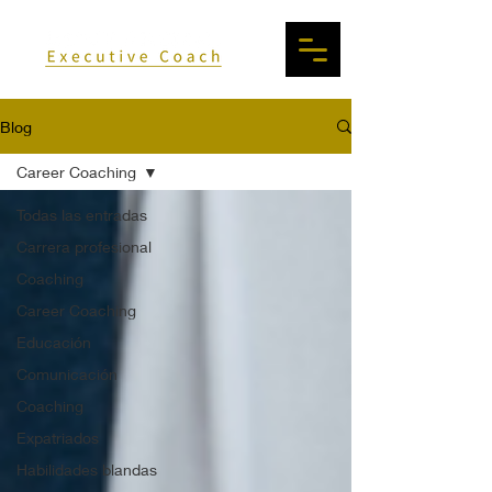
Blog
Career Coaching
Todas las entradas
Carrera profesional
Coaching
Career Coaching
Educación
Comunicación
Coaching
Expatriados
Habilidades blandas