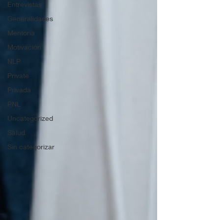
Entrevistas
Generalidades
Mentoría
Motivación
NLP
Private
Privada
PNL
Uncategorized
Salud
Sin categorizar