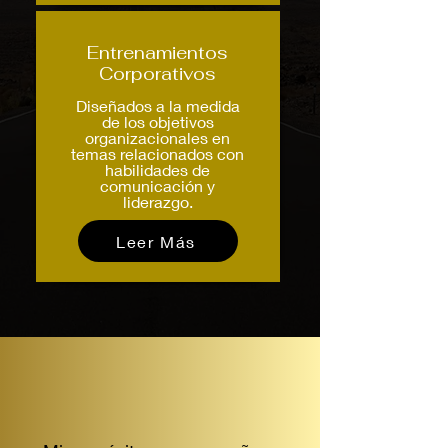
Entrenamientos
Corporativos
Diseñados a la medida
de los objetivos
organizacionales en
temas relacionados con
habilidades de
comunicación y
liderazgo.
Leer Más