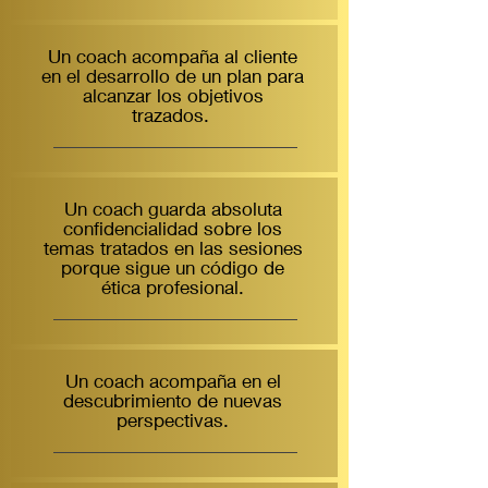
Un coach acompaña al cliente
en el desarrollo de un plan para
alcanzar los objetivos
trazados.
Un coach guarda absoluta
confidencialidad sobre los
temas tratados en las sesiones
porque sigue un código de
ética profesional.
Un coach acompaña en el
descubrimiento de nuevas
perspectivas.