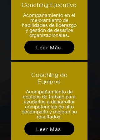
Coaching Ejecutivo
Acompañamiento en el
mejoramiento de
habilidades de liderazgo
y gestión de desafíos
organizacionales.
Leer Más
Coaching de
Equipos
Acompañamiento de
equipos de trabajo para
ayudarlos a desarrollar
competencias de alto
desempeño y mejorar su
resultados.
Leer Más