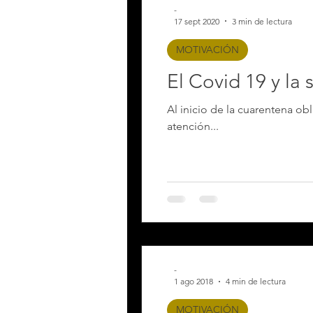
-
17 sept 2020
3 min de lectura
MOTIVACIÓN
El Covid 19 y la
Al inicio de la cuarentena o
atención...
-
1 ago 2018
4 min de lectura
MOTIVACIÓN