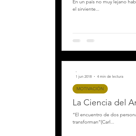
En un país no muy lejano había un r
el sirviente...
-
1 jun 2018
4 min de lectura
MOTIVACIÓN
La Ciencia del 
“El encuentro de dos persona
transforman”(Carl...