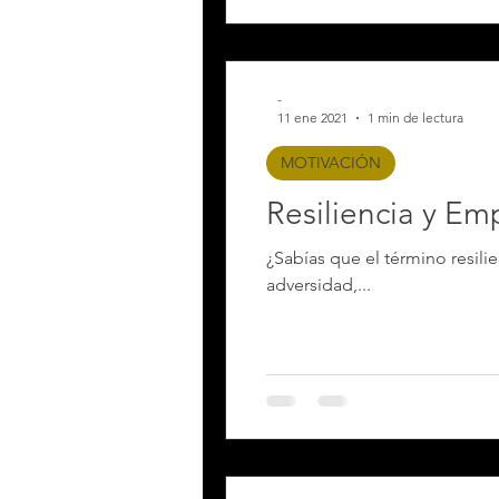
-
11 ene 2021
1 min de lectura
MOTIVACIÓN
Resiliencia y Em
¿Sabías que el término resilie
adversidad,...