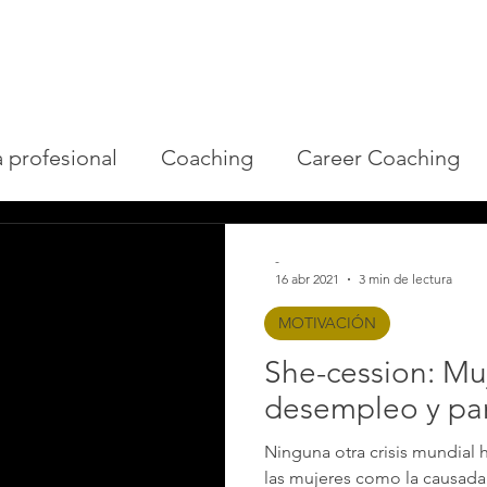
Inicio
Servicios
Sobre Mi
Libro
Blog
 profesional
Coaching
Career Coaching
ing
Expatriados
Habilidades blandas
E
-
16 abr 2021
3 min de lectura
MOTIVACIÓN
ría
Motivación
NLP
Private
Privada
She-cession: Mu
desempleo y p
Sin categorizar
Ninguna otra crisis mundial
las mujeres como la causada