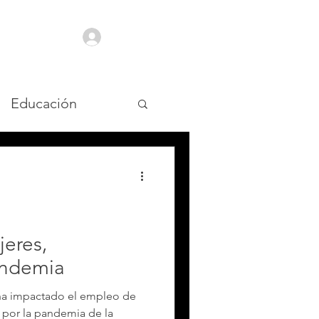
Iniciar sesión
Educación
ntrevistas
PNL
jeres,
andemia
 ha impactado el empleo de
 por la pandemia de la