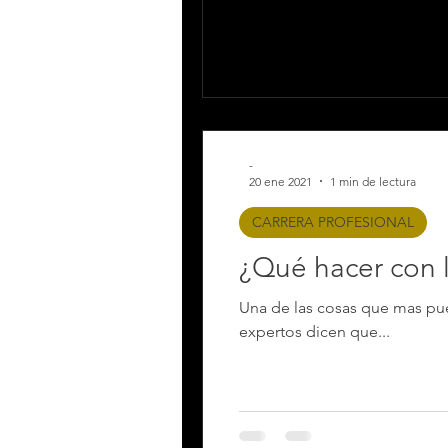
-
20 ene 2021
1 min de lectura
CARRERA PROFESIONAL
¿Qué hacer con l
Una de las cosas que mas pue
expertos dicen que...